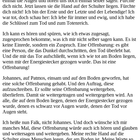
einmal die Augen und hören uns noch einmal selber sagen: Fürchte
dich nicht. Jetzt lassen sie die Hand auf der Schulter liegen. Fürchte
dich nicht! Ich bin der Erste und der Letzte und der Lebendige! Ich
war tot, doch schau her: Ich lebe für immer und ewig, und ich habe
die Schlüssel zum Tod und zum Totenreich.
Ich kann es hören und spüren, wie ich etwas zugesagt,
zugesprochen bekomme, was ich mir nicht selber sagen kann. Es ist
keine Einrede, sondern ein Zuspruch. Eine Offenbarung: es gibt
eine Person, die das Dunkel durchschritten, den Tod überlebt hat.
Und die mir das Tor aufschließt, wenn ich wie tot am Boden liegen,
wenn mir der Energiestecker gezogen wurde. Das ist eine
Offenbarung!
Johannes, auf Patmos, einsam und auf den Boden geworfen, hat
eine solche Offenbarung gehabt. Und den Auftrag, diese
aufzuschreiben. Er sollte seine Offenbarung weitergeben,
überliefern. Damit sie weitergetragen und weitergegeben wird. An
alle, die auf dem Boden liegen, denen der Energiestecker gezogen
wurde, denen es schwarz vor Augen wurde, denen der Tod vor
Augen steht.
Ich heiße nun Falk, nicht Johannes. Und doch wünsche ich mir
manches Mal, diese Offenbarung würde auch ich hören und glauben
und weitersagen und weitergeben. Meine rechte Hand auf die
Schulter eines Menschen legen, der am Boden ist. Meine Worte so