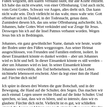
Füßen wegzieht, den klaren Verstand raubt, mir alle Kräfte entzieht.
Ich habe das nicht erwartet, von einer Offenbarung. Und auch nicht,
vom Geist Gottes. Schwarz vor Augen, alles dreht sich. Das kann
nicht wahr sein. Doch vielleicht ist das wahr, muss wahr sein: Gott
offenbart sich im Dunkel, in der Todesnacht, genau dann.
Zumindest diesem Ich, das uns seine Offenbarung aufschreibt. Ich,
Johannes, habe Gottes Wort verkündet und war Zeuge für Jesus.
Deswegen bin ich auf die Insel Patmos verbannt worden. Wegen
Jesus bin ich in Bedrängnis.
Johannes, ein ganz gewöhnlicher Name, damals wie heute, wurde
der Boden unter den Füßen weggezogen. Aus seiner Heimat
ausgeschlossen, von Freunden und Familien entfernt, isoliert. In
dieser Einsamkeit könnte es dunkel werden – aber um Johannes
wird es licht und hell. In dieser Einsamkeit könnte es still werden –
aber um Johannes wird es laut. In seiner Einsamkeit könnte
Johannes verzweifeln, den Tod herbeisehnen, weil das Leben
nichtmehr lebenswert erscheint. Aber da legt einer ihm die Hand
auf: Fürchte dich nicht!
Ich spüre in diesen drei Worten die gute Botschaft, und in der
Bewegung, die Hand auf die Schulter, den Segen. Das machen wir
auch einmal: Legen unsere rechte Hand auf die linke Schulter. Und
sprechen, so laut, dass wir es hören, und so intensiv, dass wir es
glauben: Fürchte dich nicht. Vielleicht ist es gut, wir schließen