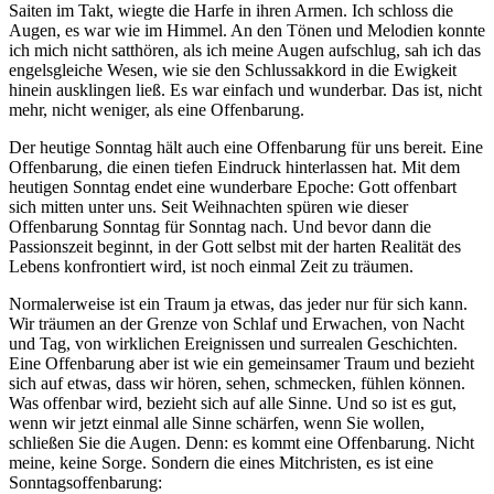
Saiten im Takt, wiegte die Harfe in ihren Armen. Ich schloss die
Augen, es war wie im Himmel. An den Tönen und Melodien konnte
ich mich nicht satthören, als ich meine Augen aufschlug, sah ich das
engelsgleiche Wesen, wie sie den Schlussakkord in die Ewigkeit
hinein ausklingen ließ. Es war einfach und wunderbar. Das ist, nicht
mehr, nicht weniger, als eine Offenbarung.
Der heutige Sonntag hält auch eine Offenbarung für uns bereit. Eine
Offenbarung, die einen tiefen Eindruck hinterlassen hat. Mit dem
heutigen Sonntag endet eine wunderbare Epoche: Gott offenbart
sich mitten unter uns. Seit Weihnachten spüren wie dieser
Offenbarung Sonntag für Sonntag nach. Und bevor dann die
Passionszeit beginnt, in der Gott selbst mit der harten Realität des
Lebens konfrontiert wird, ist noch einmal Zeit zu träumen.
Normalerweise ist ein Traum ja etwas, das jeder nur für sich kann.
Wir träumen an der Grenze von Schlaf und Erwachen, von Nacht
und Tag, von wirklichen Ereignissen und surrealen Geschichten.
Eine Offenbarung aber ist wie ein gemeinsamer Traum und bezieht
sich auf etwas, dass wir hören, sehen, schmecken, fühlen können.
Was offenbar wird, bezieht sich auf alle Sinne. Und so ist es gut,
wenn wir jetzt einmal alle Sinne schärfen, wenn Sie wollen,
schließen Sie die Augen. Denn: es kommt eine Offenbarung. Nicht
meine, keine Sorge. Sondern die eines Mitchristen, es ist eine
Sonntagsoffenbarung: