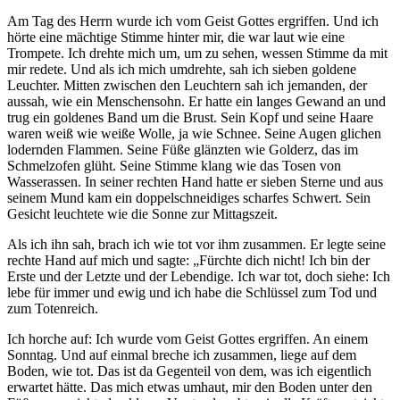
Am Tag des Herrn wurde ich vom Geist Gottes ergriffen. Und ich
hörte eine mächtige Stimme hinter mir, die war laut wie eine
Trompete. Ich drehte mich um, um zu sehen, wessen Stimme da mit
mir redete. Und als ich mich umdrehte, sah ich sieben goldene
Leuchter. Mitten zwischen den Leuchtern sah ich jemanden, der
aussah, wie ein Menschensohn. Er hatte ein langes Gewand an und
trug ein goldenes Band um die Brust. Sein Kopf und seine Haare
waren weiß wie weiße Wolle, ja wie Schnee. Seine Augen glichen
lodernden Flammen. Seine Füße glänzten wie Golderz, das im
Schmelzofen glüht. Seine Stimme klang wie das Tosen von
Wasserassen. In seiner rechten Hand hatte er sieben Sterne und aus
seinem Mund kam ein doppelschneidiges scharfes Schwert. Sein
Gesicht leuchtete wie die Sonne zur Mittagszeit.
Als ich ihn sah, brach ich wie tot vor ihm zusammen. Er legte seine
rechte Hand auf mich und sagte: „Fürchte dich nicht! Ich bin der
Erste und der Letzte und der Lebendige. Ich war tot, doch siehe: Ich
lebe für immer und ewig und ich habe die Schlüssel zum Tod und
zum Totenreich.
Ich horche auf: Ich wurde vom Geist Gottes ergriffen. An einem
Sonntag. Und auf einmal breche ich zusammen, liege auf dem
Boden, wie tot. Das ist da Gegenteil von dem, was ich eigentlich
erwartet hätte. Das mich etwas umhaut, mir den Boden unter den