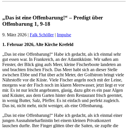
„Das ist eine Offenbarung!“ – Predigt über
Offenbarung 1, 9-18
9. März 2026
|
Falk Schöller
|
Impulse
1. Februar 2026, Alte Kirche Krefeld
„Das ist eine Offenbarung!“ Habe ich gedacht, als ich einmal sehr
gut essen war. In Frankreich, an der Atlantikküste. Wir saßen am
Fenster, der Blick ging aufs Meer, kleine Fischerboote landeten an
und brachten frischen Fisch. Das Meer habt sich an dieser Stelle
zwischen Ebbe und Flut über acht Meter, der Golfstrom bringt viele
Nährstoffe vor die Küste. Viele Fischer angeln noch mit der Leine,
morgens war der Fisch noch im klaren Meerwasser, jetzt liegt er vor
mir. Es ist nur leicht angebraten, glasig, dazu gibt es ein paar Algen
und Kräuter, aus dem Garten hinter dem Restaurant frisch geerntet,
in wenig Butter, Salz, Pfeffer. Es ist einfach und perfekt zugleich.
Das ist, nicht mehr, nicht weniger, als eine Offenbarung.
„Das ist eine Offenbarung!“ Habe ich gedacht, als ich einmal einer
jungen Ausnahmeharfinistin bei einem kleinen Privatkonzert
lauschen durfte. Ihre Finger glitten über die Saiten, sie zupfte die