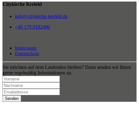
Citykirche Krefeld
info@citykirche-krefeld.de
+49 179 9182496
Impressum
Datenschutz
Sie möchten auf dem Laufenden bleiben? Dann senden wir Ihnen
gerne regelmäßig Informationen zu.
Senden