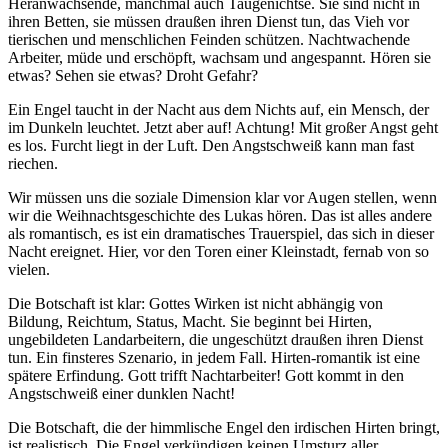
Heranwachsende, manchmal auch Taugenichtse. Sie sind nicht in
ihren Betten, sie müssen draußen ihren Dienst tun, das Vieh vor
tierischen und menschlichen Feinden schützen. Nachtwachende
Arbeiter, müde und erschöpft, wachsam und angespannt. Hören sie
etwas? Sehen sie etwas? Droht Gefahr?
Ein Engel taucht in der Nacht aus dem Nichts auf, ein Mensch, der
im Dunkeln leuchtet. Jetzt aber auf! Achtung! Mit großer Angst geht
es los. Furcht liegt in der Luft. Den Angstschweiß kann man fast
riechen.
Wir müssen uns die soziale Dimension klar vor Augen stellen, wenn
wir die Weihnachtsgeschichte des Lukas hören. Das ist alles andere
als romantisch, es ist ein dramatisches Trauerspiel, das sich in dieser
Nacht ereignet. Hier, vor den Toren einer Kleinstadt, fernab von so
vielen.
Die Botschaft ist klar: Gottes Wirken ist nicht abhängig von
Bildung, Reichtum, Status, Macht. Sie beginnt bei Hirten,
ungebildeten Landarbeitern, die ungeschützt draußen ihren Dienst
tun. Ein finsteres Szenario, in jedem Fall. Hirten-romantik ist eine
spätere Erfindung. Gott trifft Nachtarbeiter! Gott kommt in den
Angstschweiß einer dunklen Nacht!
Die Botschaft, die der himmlische Engel den irdischen Hirten bringt,
ist realistisch. Die Engel verkündigen keinen Umsturz aller