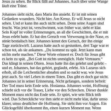
Jesus zu sehen. Ihr Blick fällt auf Johannes. Auch über seine Wange
läuft eine Träne.
Johannes sieht nicht, dass Maria ihn ansieht. Er ist mit seinen
Gedanken woanders. Nicht hier. Am Kreuz. Er will Jesus so nicht
sehen. Und er kann ihn auch nicht sehen. Denn seine Augen sind
feucht. Was jetzt ist, verschwimmt, was früher war, sieht er klar.
Sein Kopf ist voller Erinnerungen, an all die Geschichten, die er mit
Jesus erlebt hatte. Er hat den Geruch von Verwesung in der Nase, es
stinkt bestialisch hier. Johannes kennt den Geruch, der ihn einige
Tage zurückwirft. Lazarus hatte auch so gestunken, drei Tage war er
schon tot, als sie ankamen. „Du kommst zu spät. Jetzt kann man
nichts mehr machen.“ Diese Worte erinnert er. Doch für Jesus gibt
es kein zu spät. „Bei Gott ist nichts unmöglich. Habt Vertrauen.“
Das klingt in seinen Ohren. Jesus hatte ihn das gelehrt und gelebt –
und er, Johannes, hat das gehört, geglaubt, erlebt. Als Lazarus sich
erhob, all die Leichentücher abnahm und so nackt war, wie Jesus
jetzt auch. So viel Leben in einem Toten. Das gibt es doch gar nicht.
Johannes ist in seiner Erinnerung. Nicht gefangen, sondern befreit:
Der Tod muss kein Ende sein. Hosianna. Johannes weint, Hoffnung
schiebt sich vor die Trauer, Liebe vor den Schrecken. Dieser dunkle
Moment muss nicht das Ende sein. Er spürt, wie sein Blick trüb
wird. Das Schreckliche vor ihm sieht er nicht mehr klar, dafür umso
klarer, umso deutlicher die Hoffnung. Sie steht ihm vor Augen. Ein
Glücksgefühl überkommt ihn, einen kurzen Moment nur. Wenn