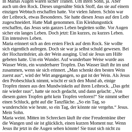
In Marias Augen waren sicher Tränen. Um ihren Sohn, ja. Aber
auch um den Rock. Dieses ungenähte Stück Stoff, das sie auf einem
einzigen Webtuch erschaffen hatte. Vor vielen Jahren. Schön war
der Leibrock, etwas Besonderes. Sie hatte diesen Jesus auf den Leib
zugeschneidert. Hatte Maß genommen. Ein Kleidungsstück
erschaffen, das Jesus sein ganzes Leben begleiten sollte. Vor Augen
sicher ein langes Leben. Doch jetzt: Ein kurzes, zu kurzes Leben.
Ein intensives Leben.
Maria erinnert sich an den ersten Fleck auf dem Rock. Sie wollte
sich eigentlich aufregen. Doch sie war ja selbst schuld gewesen. Bei
der Hochzeitsfeier, als der Wein ausging. Und sie Jesus um Hilfe
gebeten hatte. Um ein Wunder. Auf wunderbare Weise wurde aus
Wasser Wein, ein wunderbarer Tropfen. Das Wasser läuft ihr im und
zusammen, wenn sie sich erinnert. „Man schenkt den besten Wein
zuerst aus“, wird der Wirt angegangen, so gut ist der Wein. Als Jesus
den Probeschluck nimmt, wischt er sich den Mund ab, einige
Tropfen rinnen aus den Mundwinkeln auf ihren Leibrock. „Das geht
nie wieder raus“, hatte sie noch gedacht, und dann gelacht: „Von
diesem guten Tropfen geht kein Tropfen verloren!“ Sie nimmt selber
einen Schluck, geht auf die Tanzfläche. „So ein Tag, so
wunderschön wie heute, so ein Tag, der könnte nie vergehn.“ Jesus.
Mein Sohn.
Maria weint. Mitten im Schrecken läuft ihr eine Freudenträne über
die Wangen und sie ist glücklich, einen kurzen Moment nur. Wenn
Jesus ihr jetzt in die Augen sehen könnte! Sie traut sich nicht zu