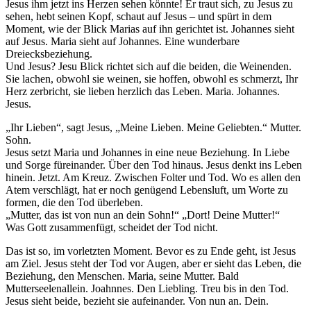
Jesus ihm jetzt ins Herzen sehen könnte! Er traut sich, zu Jesus zu
sehen, hebt seinen Kopf, schaut auf Jesus – und spürt in dem
Moment, wie der Blick Marias auf ihn gerichtet ist. Johannes sieht
auf Jesus. Maria sieht auf Johannes. Eine wunderbare
Dreiecksbeziehung.
Und Jesus? Jesu Blick richtet sich auf die beiden, die Weinenden.
Sie lachen, obwohl sie weinen, sie hoffen, obwohl es schmerzt, Ihr
Herz zerbricht, sie lieben herzlich das Leben. Maria. Johannes.
Jesus.
„Ihr Lieben“, sagt Jesus, „Meine Lieben. Meine Geliebten.“ Mutter.
Sohn.
Jesus setzt Maria und Johannes in eine neue Beziehung. In Liebe
und Sorge füreinander. Über den Tod hinaus. Jesus denkt ins Leben
hinein. Jetzt. Am Kreuz. Zwischen Folter und Tod. Wo es allen den
Atem verschlägt, hat er noch genügend Lebensluft, um Worte zu
formen, die den Tod überleben.
„Mutter, das ist von nun an dein Sohn!“ „Dort! Deine Mutter!“
Was Gott zusammenfügt, scheidet der Tod nicht.
Das ist so, im vorletzten Moment. Bevor es zu Ende geht, ist Jesus
am Ziel. Jesus steht der Tod vor Augen, aber er sieht das Leben, die
Beziehung, den Menschen. Maria, seine Mutter. Bald
Mutterseelenallein. Joahnnes. Den Liebling. Treu bis in den Tod.
Jesus sieht beide, bezieht sie aufeinander. Von nun an. Dein.